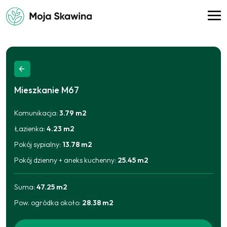
Mieszkanie
M67
Komunikacja
:
3.79
m2
Łazienka
:
4.23
m2
Pokój sypialny
:
13.78
m2
Pokój dzienny + aneks kuchenny
:
25.45
m2
Suma:
47.25
m2
Pow. ogródka około
:
28.38
m2