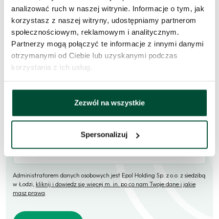
Skorzystaj z formularza i przekaż naszym doradcom prośbę o
analizować ruch w naszej witrynie. Informacje o tym, jak
kontakt w sprawie tego mieszkania.
korzystasz z naszej witryny, udostępniamy partnerom
społecznościowym, reklamowym i analitycznym.
Skontaktujemy się
w przeciągu 1 dnia roboczego
.
Partnerzy mogą połączyć te informacje z innymi danymi
otrzymanymi od Ciebie lub uzyskanymi podczas
Imię i nazwisko
korzystania z ich usług.
E-mail
Zezwól na wszystkie
Spersonalizuj
Telefon (opcjonalne)
Administratorem danych osobowych jest Epol Holding Sp. z o.o. z siedzibą
w Łodzi,
kliknij i dowiedz się więcej m. in. po co nam Twoje dane i jakie
masz prawa
.