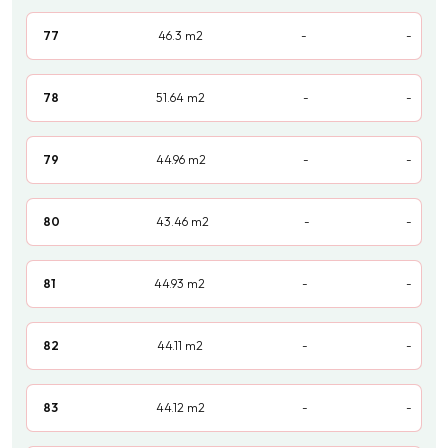
77
46.3
m2
-
-
78
51.64
m2
-
-
79
44.96
m2
-
-
80
43.46
m2
-
-
81
44.93
m2
-
-
82
44.11
m2
-
-
83
44.12
m2
-
-