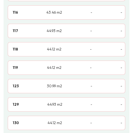
116
43.46
m2
-
-
117
44.93
m2
-
-
118
44.12
m2
-
-
119
44.12
m2
-
-
123
30.99
m2
-
-
129
44.93
m2
-
-
130
44.12
m2
-
-