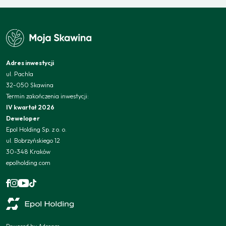
Adres inwestycji
ul. Pachla
32-050 Skawina
Termin zakończenia inwestycji:
IV kwartał 2026
Deweloper
Epol Holding Sp. z o. o.
ul. Bobrzyńskiego 12
30-348 Kraków
epolholding.com