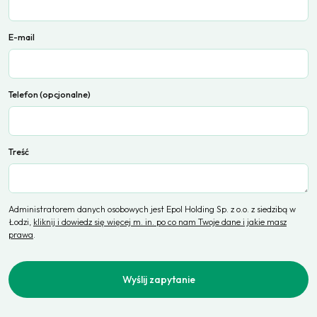
E-mail
Telefon (opcjonalne)
Treść
Administratorem danych osobowych jest Epol Holding Sp. z o.o. z siedzibą w
Łodzi,
kliknij i dowiedz się więcej m. in. po co nam Twoje dane i jakie masz
prawa
.
Wyślij zapytanie