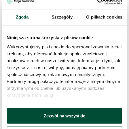
41
44.86
m2
-
-
Zgoda
Szczegóły
O plikach cookies
42
44.86
m2
-
-
Niniejsza strona korzysta z plików cookie
44
40.05
m2
-
-
Wykorzystujemy pliki cookie do spersonalizowania treści
i reklam, aby oferować funkcje społecznościowe i
47
41.97
m2
-
-
analizować ruch w naszej witrynie. Informacje o tym, jak
korzystasz z naszej witryny, udostępniamy partnerom
społecznościowym, reklamowym i analitycznym.
48
28.25
m2
-
-
Partnerzy mogą połączyć te informacje z innymi danymi
otrzymanymi od Ciebie lub uzyskanymi podczas
49
44.59
m2
-
-
korzystania z ich usług.
52
72.81
m2
-
-
Zezwól na wszystkie