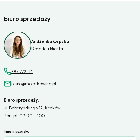
Biuro sprzedaży
Andżelika Łepska
Doradca klienta
887 772 114
biuro@mojaskawina.pl
Biuro sprzedaży:
ul. Bobrzyńskiego 12, Kraków
Pon-pt: 09:00-17:00
Imię i nazwisko