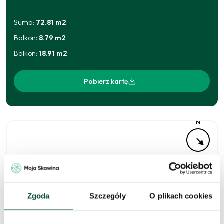
Suma:
72.81
m2
Balkon
:
8.79
m2
Balkon
:
18.91
m2
Pobierz kartę
N
Zgoda
Szczegóły
O plikach cookies
Niedostępne