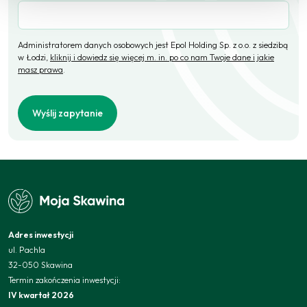
Administratorem danych osobowych jest Epol Holding Sp. z o.o. z siedzibą
w Łodzi,
kliknij i dowiedz się więcej m. in. po co nam Twoje dane i jakie
masz prawa
.
Wyślij zapytanie
Adres inwestycji
ul. Pachla
32-050 Skawina
Termin zakończenia inwestycji:
IV kwartał 2026