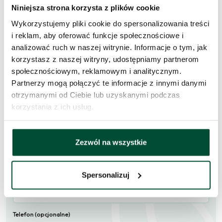
Niniejsza strona korzysta z plików cookie
Wykorzystujemy pliki cookie do spersonalizowania treści
i reklam, aby oferować funkcje społecznościowe i
Zapytaj o to
analizować ruch w naszej witrynie. Informacje o tym, jak
mieszkanie
korzystasz z naszej witryny, udostępniamy partnerom
społecznościowym, reklamowym i analitycznym.
Skorzystaj z formularza i przekaż naszym doradcom prośbę o
Partnerzy mogą połączyć te informacje z innymi danymi
kontakt w sprawie tego mieszkania.
otrzymanymi od Ciebie lub uzyskanymi podczas
korzystania z ich usług.
Skontaktujemy się
w przeciągu 1 dnia roboczego
.
Imię i nazwisko
Zezwól na wszystkie
E-mail
Spersonalizuj
Telefon (opcjonalne)