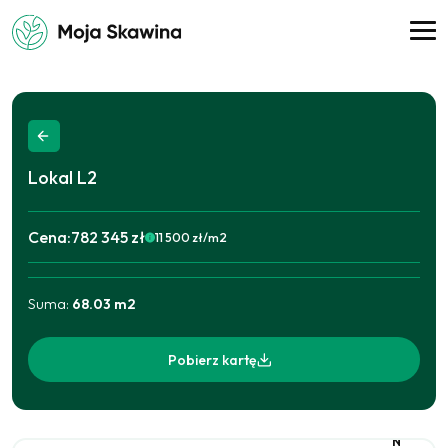
Lokal
L2
Cena:
782 345 zł
11 500
zł/m2
2025-09-11
782 345
zł
Suma:
68.03
m2
Pobierz kartę
N