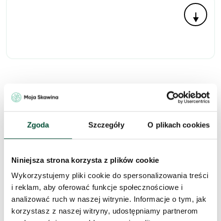
Zapytaj o to
Zgoda
Szczegóły
O plikach cookies
mieszkanie
Niniejsza strona korzysta z plików cookie
Skorzystaj z formularza i przekaż naszym doradcom prośbę o
kontakt w sprawie tego mieszkania.
Wykorzystujemy pliki cookie do spersonalizowania treści
i reklam, aby oferować funkcje społecznościowe i
Skontaktujemy się
w przeciągu 1 dnia roboczego
.
analizować ruch w naszej witrynie. Informacje o tym, jak
korzystasz z naszej witryny, udostępniamy partnerom
Imię i nazwisko