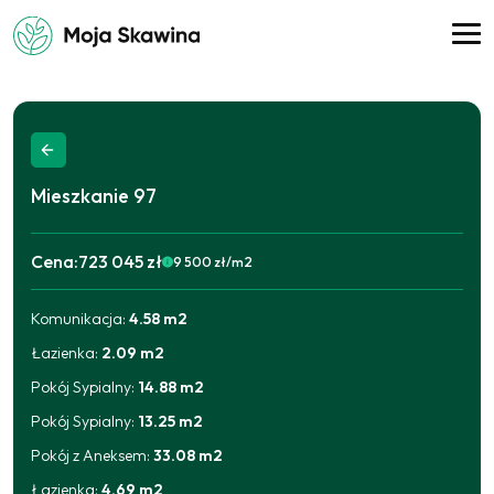
Mieszkanie
97
Cena:
723 045 zł
9 500
zł/m2
Komunikacja
:
4.58
m2
2025-09-11
700 212
zł
2026-06-17
723 045
zł
Łazienka
:
2.09
m2
Pokój Sypialny
:
14.88
m2
Pokój Sypialny
:
13.25
m2
Pokój z Aneksem
:
33.08
m2
Łazienka
:
4.69
m2