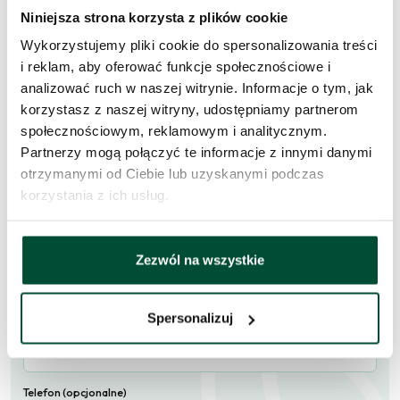
Niniejsza strona korzysta z plików cookie
Wykorzystujemy pliki cookie do spersonalizowania treści
i reklam, aby oferować funkcje społecznościowe i
Zapytaj o to
analizować ruch w naszej witrynie. Informacje o tym, jak
mieszkanie
korzystasz z naszej witryny, udostępniamy partnerom
społecznościowym, reklamowym i analitycznym.
Skorzystaj z formularza i przekaż naszym doradcom prośbę o
Partnerzy mogą połączyć te informacje z innymi danymi
kontakt w sprawie tego mieszkania.
otrzymanymi od Ciebie lub uzyskanymi podczas
korzystania z ich usług.
Skontaktujemy się
w przeciągu 1 dnia roboczego
.
Imię i nazwisko
Zezwól na wszystkie
Spersonalizuj
E-mail
Telefon (opcjonalne)