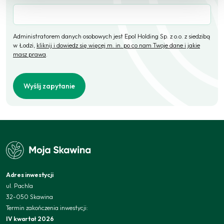
Administratorem danych osobowych jest Epol Holding Sp. z o.o. z siedzibą
w Łodzi,
kliknij i dowiedz się więcej m. in. po co nam Twoje dane i jakie
masz prawa
.
Wyślij zapytanie
Adres inwestycji
ul. Pachla
32-050 Skawina
Termin zakończenia inwestycji:
IV kwartał 2026