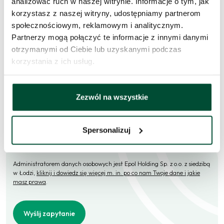
analizować ruch w naszej witrynie. Informacje o tym, jak
korzystasz z naszej witryny, udostępniamy partnerom
Skontaktujemy się
w przeciągu 1 dnia roboczego
.
społecznościowym, reklamowym i analitycznym.
Partnerzy mogą połączyć te informacje z innymi danymi
Imię i nazwisko
otrzymanymi od Ciebie lub uzyskanymi podczas
korzystania z ich usług.
E-mail
Zezwól na wszystkie
Telefon (opcjonalne)
Spersonalizuj
Administratorem danych osobowych jest Epol Holding Sp. z o.o. z siedzibą
w Łodzi,
kliknij i dowiedz się więcej m. in. po co nam Twoje dane i jakie
masz prawa
.
Wyślij zapytanie