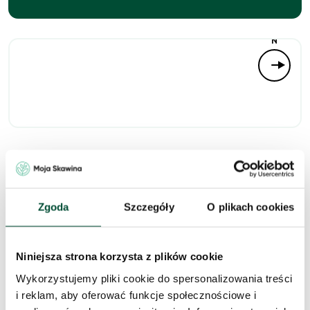
N
Niedostępne
Zgoda
Szczegóły
O plikach cookies
Zapytaj o to
Niniejsza strona korzysta z plików cookie
mieszkanie
Wykorzystujemy pliki cookie do spersonalizowania treści
Skorzystaj z formularza i przekaż naszym doradcom prośbę o
i reklam, aby oferować funkcje społecznościowe i
kontakt w sprawie tego mieszkania.