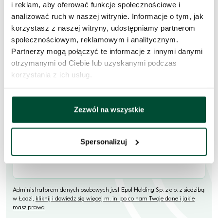
i reklam, aby oferować funkcje społecznościowe i
analizować ruch w naszej witrynie. Informacje o tym, jak
Skorzystaj z formularza i przekaż naszym doradcom prośbę o
korzystasz z naszej witryny, udostępniamy partnerom
kontakt w sprawie tego mieszkania.
społecznościowym, reklamowym i analitycznym.
Partnerzy mogą połączyć te informacje z innymi danymi
Skontaktujemy się
w przeciągu 1 dnia roboczego
.
otrzymanymi od Ciebie lub uzyskanymi podczas
Imię i nazwisko
korzystania z ich usług.
Zezwól na wszystkie
E-mail
Spersonalizuj
Telefon (opcjonalne)
Administratorem danych osobowych jest Epol Holding Sp. z o.o. z siedzibą
w Łodzi,
kliknij i dowiedz się więcej m. in. po co nam Twoje dane i jakie
masz prawa
.