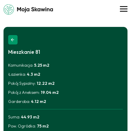
Mieszkanie
81
Komunikacja
:
5.25
m2
Łazienka
:
4.3
m2
Pokój Sypialny
:
12.22
m2
Pokój z Aneksem
:
19.04
m2
Garderoba
:
4.12
m2
Suma:
44.93
m2
Pow. Ogródka
:
75
m2