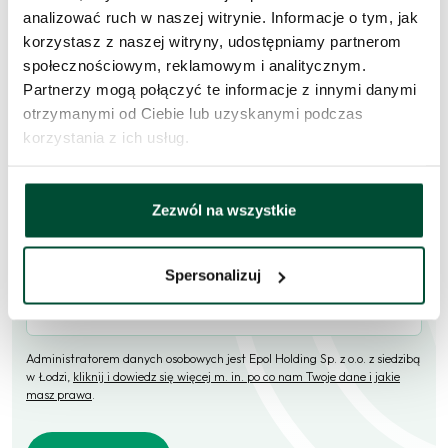
Skorzystaj z formularza i przekaż naszym doradcom prośbę o
analizować ruch w naszej witrynie. Informacje o tym, jak
kontakt w sprawie tego mieszkania.
korzystasz z naszej witryny, udostępniamy partnerom
społecznościowym, reklamowym i analitycznym.
Skontaktujemy się
w przeciągu 1 dnia roboczego
.
Partnerzy mogą połączyć te informacje z innymi danymi
otrzymanymi od Ciebie lub uzyskanymi podczas
Imię i nazwisko
korzystania z ich usług.
E-mail
Zezwól na wszystkie
Spersonalizuj
Telefon (opcjonalne)
Administratorem danych osobowych jest Epol Holding Sp. z o.o. z siedzibą
w Łodzi,
kliknij i dowiedz się więcej m. in. po co nam Twoje dane i jakie
masz prawa
.