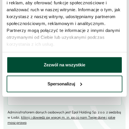
i reklam, aby oferować funkcje społecznościowe i
analizować ruch w naszej witrynie. Informacje o tym, jak
Skorzystaj z formularza i przekaż naszym doradcom prośbę o
korzystasz z naszej witryny, udostępniamy partnerom
kontakt w sprawie tego mieszkania.
społecznościowym, reklamowym i analitycznym.
Partnerzy mogą połączyć te informacje z innymi danymi
Skontaktujemy się
w przeciągu 1 dnia roboczego
.
otrzymanymi od Ciebie lub uzyskanymi podczas
Imię i nazwisko
korzystania z ich usług.
Zezwól na wszystkie
E-mail
Spersonalizuj
Telefon (opcjonalne)
Administratorem danych osobowych jest Epol Holding Sp. z o.o. z siedzibą
w Łodzi,
kliknij i dowiedz się więcej m. in. po co nam Twoje dane i jakie
masz prawa
.