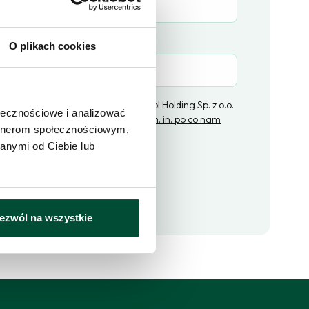
(opcjonalne)
O plikach cookies
ratorem danych osobowych jest Epol Holding Sp. z o.o.
ołecznościowe i analizować
ą w Łodzi,
kliknij i dowiedz się więcej m. in. po co nam
artnerom społecznościowym,
ne i jakie masz prawa
.
anymi od Ciebie lub
lij zapytanie
ezwól na wszystkie