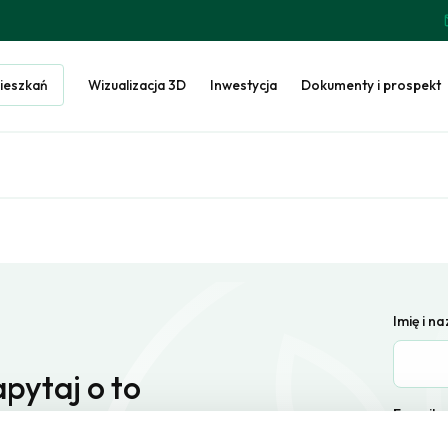
ieszkań
Wizualizacja 3D
Inwestycja
Dokumenty i prospekt
Imię i n
pytaj o to
E-mail
ieszkanie