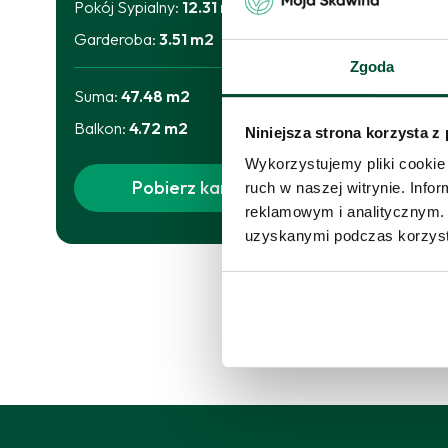
Pokój Sypialny
:
12.31
m2
Skor
Garderoba
:
3.51
m2
proś
Zgoda
Suma:
47.48
m2
Skon
Balkon
:
4.72
m2
Niniejsza strona korzysta z
Wykorzystujemy pliki cookie 
Pobierz kartę
ruch w naszej witrynie. Inf
reklamowym i analitycznym. 
uzyskanymi podczas korzysta