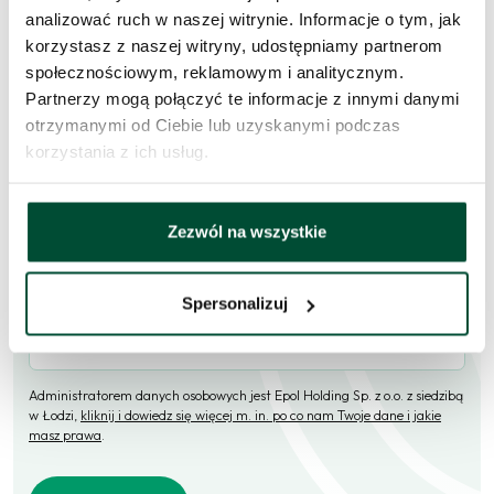
Skorzystaj z formularza i przekaż naszym doradcom prośbę o
analizować ruch w naszej witrynie. Informacje o tym, jak
kontakt w sprawie tego mieszkania.
korzystasz z naszej witryny, udostępniamy partnerom
społecznościowym, reklamowym i analitycznym.
Skontaktujemy się
w przeciągu 1 dnia roboczego
.
Partnerzy mogą połączyć te informacje z innymi danymi
otrzymanymi od Ciebie lub uzyskanymi podczas
Imię i nazwisko
korzystania z ich usług.
E-mail
Zezwól na wszystkie
Spersonalizuj
Telefon (opcjonalne)
Administratorem danych osobowych jest Epol Holding Sp. z o.o. z siedzibą
w Łodzi,
kliknij i dowiedz się więcej m. in. po co nam Twoje dane i jakie
masz prawa
.