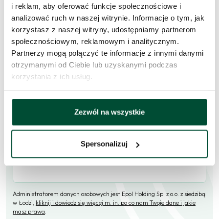
i reklam, aby oferować funkcje społecznościowe i
analizować ruch w naszej witrynie. Informacje o tym, jak
Skorzystaj z formularza i przekaż naszym doradcom prośbę o
korzystasz z naszej witryny, udostępniamy partnerom
kontakt w sprawie tego mieszkania.
społecznościowym, reklamowym i analitycznym.
Partnerzy mogą połączyć te informacje z innymi danymi
Skontaktujemy się
w przeciągu 1 dnia roboczego
.
otrzymanymi od Ciebie lub uzyskanymi podczas
Imię i nazwisko
korzystania z ich usług.
Zezwól na wszystkie
E-mail
Spersonalizuj
Telefon (opcjonalne)
Administratorem danych osobowych jest Epol Holding Sp. z o.o. z siedzibą
w Łodzi,
kliknij i dowiedz się więcej m. in. po co nam Twoje dane i jakie
masz prawa
.