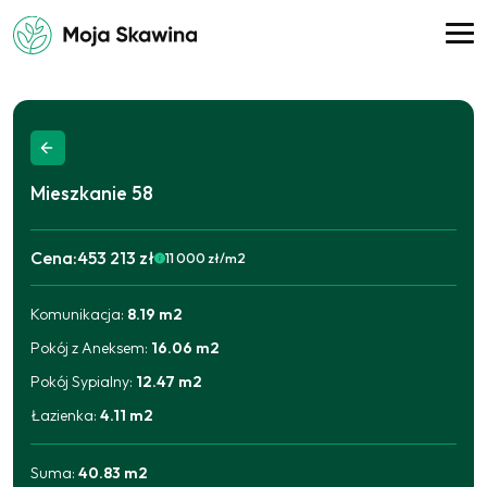
Mieszkanie
58
Cena:
453 213 zł
11 000
zł/m2
Komunikacja
:
8.19
m2
2025-09-11
436 881
zł
2025-12-11
445 047
zł
Pokój z Aneksem
:
16.06
m2
2026-06-17
453 213
zł
Pokój Sypialny
:
12.47
m2
Łazienka
:
4.11
m2
Suma:
40.83
m2