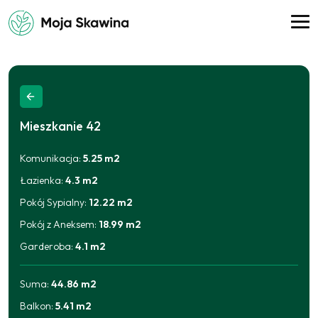
Mieszkanie
42
Komunikacja
:
5.25
m2
Łazienka
:
4.3
m2
Pokój Sypialny
:
12.22
m2
Pokój z Aneksem
:
18.99
m2
Garderoba
:
4.1
m2
Suma:
44.86
m2
Balkon
:
5.41
m2