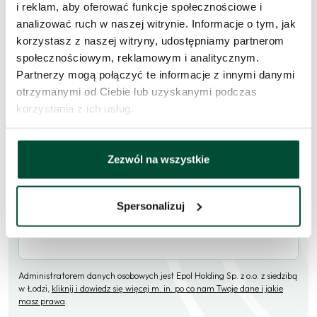
i reklam, aby oferować funkcje społecznościowe i
analizować ruch w naszej witrynie. Informacje o tym, jak
Skorzystaj z formularza i przekaż naszym doradcom prośbę o
korzystasz z naszej witryny, udostępniamy partnerom
kontakt w sprawie tego mieszkania.
społecznościowym, reklamowym i analitycznym.
Partnerzy mogą połączyć te informacje z innymi danymi
Skontaktujemy się
w przeciągu 1 dnia roboczego
.
otrzymanymi od Ciebie lub uzyskanymi podczas
Imię i nazwisko
korzystania z ich usług.
Zezwól na wszystkie
E-mail
Spersonalizuj
Telefon (opcjonalne)
Administratorem danych osobowych jest Epol Holding Sp. z o.o. z siedzibą
w Łodzi,
kliknij i dowiedz się więcej m. in. po co nam Twoje dane i jakie
masz prawa
.