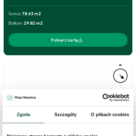
Suma:
78.63
m2
Balkon
:
29.82
m2
Pobierz kartę
N
Zgoda
Szczegóły
O plikach cookies
Niedostępne
Niniejsza strona korzysta z plików cookie