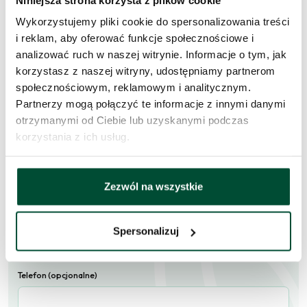
Wykorzystujemy pliki cookie do spersonalizowania treści
Zapytaj o to
i reklam, aby oferować funkcje społecznościowe i
mieszkanie
analizować ruch w naszej witrynie. Informacje o tym, jak
korzystasz z naszej witryny, udostępniamy partnerom
społecznościowym, reklamowym i analitycznym.
Skorzystaj z formularza i przekaż naszym doradcom prośbę o
Partnerzy mogą połączyć te informacje z innymi danymi
kontakt w sprawie tego mieszkania.
otrzymanymi od Ciebie lub uzyskanymi podczas
Skontaktujemy się
w przeciągu 1 dnia roboczego
.
korzystania z ich usług.
Imię i nazwisko
Zezwól na wszystkie
E-mail
Spersonalizuj
Telefon (opcjonalne)