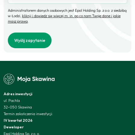
Administratorem danych osobowych jest Epol Holding Sp. z o.o. z siedzibą
w Łodzi,
kliknij i dowiedz się więcej m. in. po co nam Twoje dane i jakie
masz prawa
.
Wyślij zapytanie
Adres inwestycji
ul. Pachla
32-050 Skawina
Termin zakończenia inwestycji:
IV kwartał 2026
Deweloper
Epol Holding Sp. z o. o.