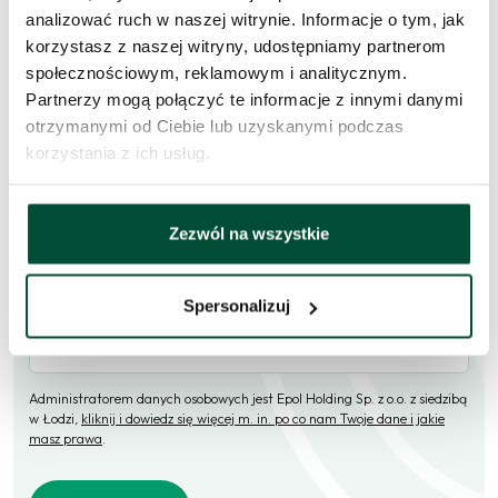
Skorzystaj z formularza i przekaż naszym doradcom prośbę o
analizować ruch w naszej witrynie. Informacje o tym, jak
kontakt w sprawie tego mieszkania.
korzystasz z naszej witryny, udostępniamy partnerom
społecznościowym, reklamowym i analitycznym.
Skontaktujemy się
w przeciągu 1 dnia roboczego
.
Partnerzy mogą połączyć te informacje z innymi danymi
otrzymanymi od Ciebie lub uzyskanymi podczas
Imię i nazwisko
korzystania z ich usług.
E-mail
Zezwól na wszystkie
Spersonalizuj
Telefon (opcjonalne)
Administratorem danych osobowych jest Epol Holding Sp. z o.o. z siedzibą
w Łodzi,
kliknij i dowiedz się więcej m. in. po co nam Twoje dane i jakie
masz prawa
.