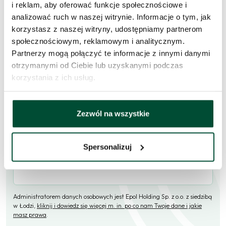
i reklam, aby oferować funkcje społecznościowe i
analizować ruch w naszej witrynie. Informacje o tym, jak
Skorzystaj z formularza i przekaż naszym doradcom prośbę o
korzystasz z naszej witryny, udostępniamy partnerom
kontakt w sprawie tego mieszkania.
społecznościowym, reklamowym i analitycznym.
Partnerzy mogą połączyć te informacje z innymi danymi
Skontaktujemy się
w przeciągu 1 dnia roboczego
.
otrzymanymi od Ciebie lub uzyskanymi podczas
Imię i nazwisko
korzystania z ich usług.
Zezwól na wszystkie
E-mail
Spersonalizuj
Telefon (opcjonalne)
Administratorem danych osobowych jest Epol Holding Sp. z o.o. z siedzibą
w Łodzi,
kliknij i dowiedz się więcej m. in. po co nam Twoje dane i jakie
masz prawa
.