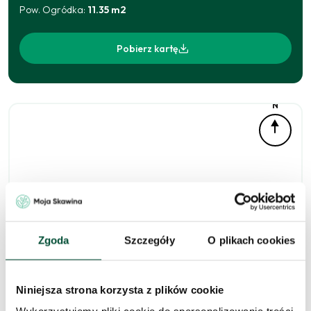
Pow. Ogródka
:
11.35
m2
Pobierz kartę
N
Zgoda
Szczegóły
O plikach cookies
Niedostępne
Niniejsza strona korzysta z plików cookie
Zapytaj o to