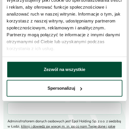
Wykorzystujemy pliki cookie do spersonalizowania treści
mieszkanie
i reklam, aby oferować funkcje społecznościowe i
analizować ruch w naszej witrynie. Informacje o tym, jak
Skorzystaj z formularza i przekaż naszym doradcom prośbę o
korzystasz z naszej witryny, udostępniamy partnerom
kontakt w sprawie tego mieszkania.
społecznościowym, reklamowym i analitycznym.
Partnerzy mogą połączyć te informacje z innymi danymi
Skontaktujemy się
w przeciągu 1 dnia roboczego
.
otrzymanymi od Ciebie lub uzyskanymi podczas
korzystania z ich usług.
Imię i nazwisko
Zezwól na wszystkie
E-mail
Spersonalizuj
Telefon (opcjonalne)
Administratorem danych osobowych jest Epol Holding Sp. z o.o. z siedzibą
w Łodzi,
kliknij i dowiedz się więcej m. in. po co nam Twoje dane i jakie