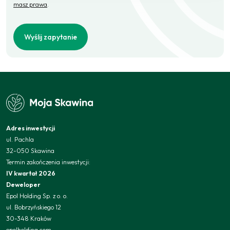
masz prawa
.
Wyślij zapytanie
Adres inwestycji
ul. Pachla
32-050 Skawina
Termin zakończenia inwestycji:
IV kwartał 2026
Deweloper
Epol Holding Sp. z o. o.
ul. Bobrzyńskiego 12
30-348 Kraków
epolholding.com