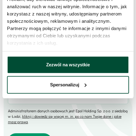
Skorzystaj z formularza i przekaż naszym doradcom prośbę o
analizować ruch w naszej witrynie. Informacje o tym, jak
kontakt w sprawie tego mieszkania.
korzystasz z naszej witryny, udostępniamy partnerom
społecznościowym, reklamowym i analitycznym.
Skontaktujemy się
w przeciągu 1 dnia roboczego
.
Partnerzy mogą połączyć te informacje z innymi danymi
otrzymanymi od Ciebie lub uzyskanymi podczas
Imię i nazwisko
korzystania z ich usług.
E-mail
Zezwól na wszystkie
Spersonalizuj
Telefon (opcjonalne)
Administratorem danych osobowych jest Epol Holding Sp. z o.o. z siedzibą
w Łodzi,
kliknij i dowiedz się więcej m. in. po co nam Twoje dane i jakie
masz prawa
.