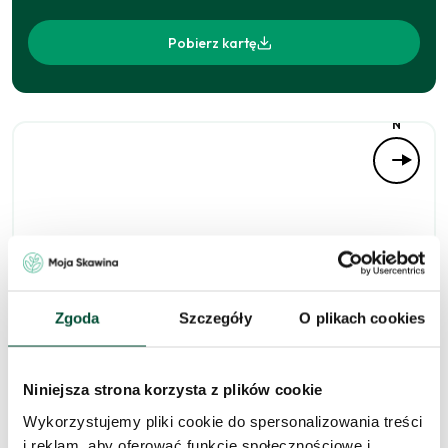
Pobierz kartę
N
Zgoda
Szczegóły
O plikach cookies
Zapytaj o to
Niniejsza strona korzysta z plików cookie
mieszkanie
Wykorzystujemy pliki cookie do spersonalizowania treści
i reklam, aby oferować funkcje społecznościowe i