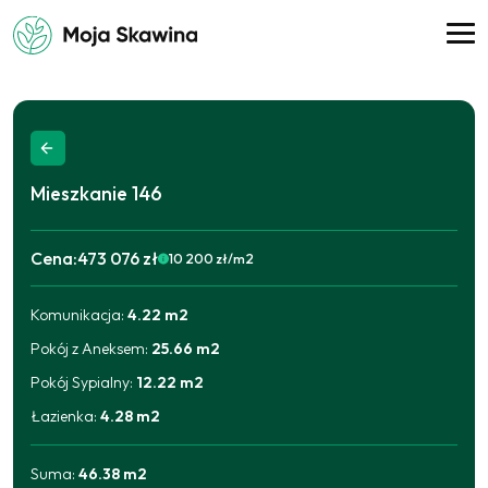
Mieszkanie
146
Cena:
473 076 zł
10 200
zł/m2
Komunikacja
:
4.22
m2
2025-09-11
473 076
zł
Pokój z Aneksem
:
25.66
m2
Pokój Sypialny
:
12.22
m2
Łazienka
:
4.28
m2
Suma:
46.38
m2