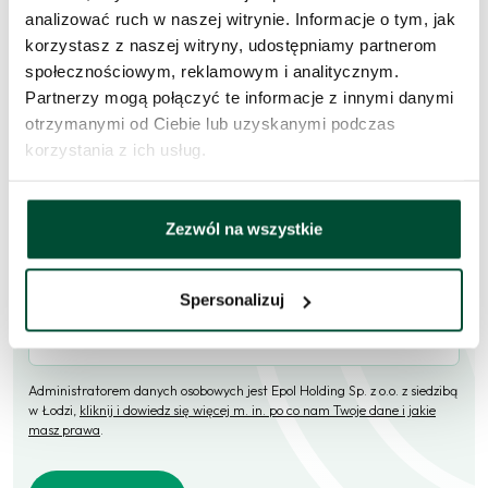
Skorzystaj z formularza i przekaż naszym doradcom prośbę o
analizować ruch w naszej witrynie. Informacje o tym, jak
kontakt w sprawie tego mieszkania.
korzystasz z naszej witryny, udostępniamy partnerom
społecznościowym, reklamowym i analitycznym.
Skontaktujemy się
w przeciągu 1 dnia roboczego
.
Partnerzy mogą połączyć te informacje z innymi danymi
otrzymanymi od Ciebie lub uzyskanymi podczas
Imię i nazwisko
korzystania z ich usług.
E-mail
Zezwól na wszystkie
Spersonalizuj
Telefon (opcjonalne)
Administratorem danych osobowych jest Epol Holding Sp. z o.o. z siedzibą
w Łodzi,
kliknij i dowiedz się więcej m. in. po co nam Twoje dane i jakie
masz prawa
.