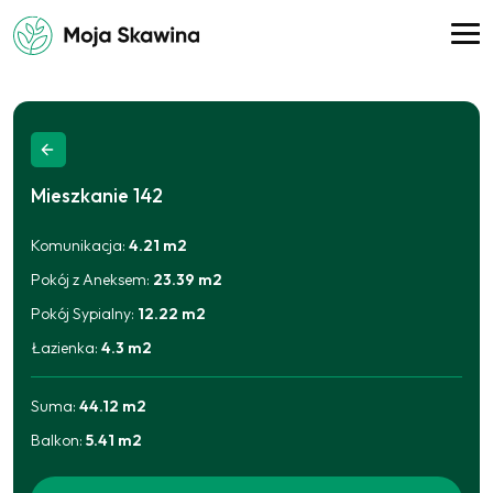
Mieszkanie
142
Komunikacja
:
4.21
m2
Pokój z Aneksem
:
23.39
m2
Pokój Sypialny
:
12.22
m2
Łazienka
:
4.3
m2
Suma:
44.12
m2
Balkon
:
5.41
m2