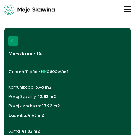
Mieszkanie
14
Cena:
451 656 zł
10 800
zł/m2
Komunikacja
:
6.45
m2
2025-09-11
434 928
zł
2025-12-10
439 110
zł
Pokój Sypialny
:
12.82
m2
2026-04-21
443 292
zł
2026-06-17
451 656
zł
Pokój z Aneksem
:
17.92
m2
Łazienka
:
4.63
m2
Suma:
41.82
m2