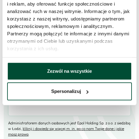
i reklam, aby oferować funkcje społecznościowe i
analizować ruch w naszej witrynie. Informacje o tym, jak
Skorzystaj z formularza i przekaż naszym doradcom prośbę o
korzystasz z naszej witryny, udostępniamy partnerom
kontakt w sprawie tego mieszkania.
społecznościowym, reklamowym i analitycznym.
Partnerzy mogą połączyć te informacje z innymi danymi
Skontaktujemy się
w przeciągu 1 dnia roboczego
.
otrzymanymi od Ciebie lub uzyskanymi podczas
Imię i nazwisko
korzystania z ich usług.
Zezwól na wszystkie
E-mail
Spersonalizuj
Telefon (opcjonalne)
Administratorem danych osobowych jest Epol Holding Sp. z o.o. z siedzibą
w Łodzi,
kliknij i dowiedz się więcej m. in. po co nam Twoje dane i jakie
masz prawa
.