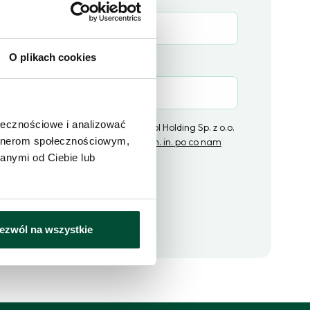
O plikach cookies
(opcjonalne)
ołecznościowe i analizować
ratorem danych osobowych jest Epol Holding Sp. z o.o.
artnerom społecznościowym,
ą w Łodzi,
kliknij i dowiedz się więcej m. in. po co nam
ne i jakie masz prawa
.
anymi od Ciebie lub
lij zapytanie
ezwól na wszystkie