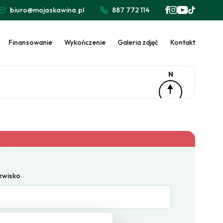
biuro@mojaskawina.pl
887 772 114
Finansowanie
Wykończenie
Galeria zdjęć
Kontakt
N
azwisko