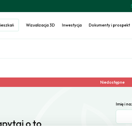
ieszkań
Wizualizacja 3D
Inwestycja
Dokumenty i prospekt
Niedostępne
Imię i n
pytaj o to
E-mail