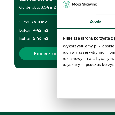
m
Garderoba
:
3.54
m2
Skor
Zgoda
Suma:
76.11
m2
proś
Balkon
:
4.42
m2
Skon
Balkon
:
5.46
m2
Niniejsza strona korzysta z
Wykorzystujemy pliki cookie 
ruch w naszej witrynie. Inf
Pobierz kartę
reklamowym i analitycznym. 
uzyskanymi podczas korzysta