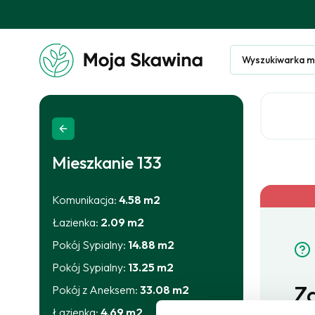
Wyszukiwarka m
Mieszkanie
133
Komunikacja
:
4.58
m2
Łazienka
:
2.09
m2
Pokój Sypialny
:
14.88
m2
Pokój Sypialny
:
13.25
m2
Za
Pokój z Aneksem
:
33.08
m2
Łazienka
:
4.69
m2