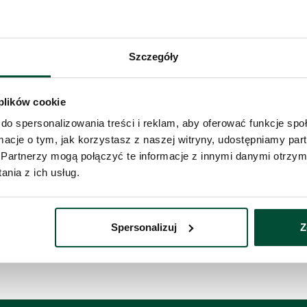
ieszkanie
zystaj z formularza i przekaż naszym doradcom
Szczegóły
Telefon 
bę o kontakt w sprawie tego mieszkania.
taktujemy się
w przeciągu 1 dnia roboczego
.
 plików cookie
do spersonalizowania treści i reklam, aby oferować funkcje sp
Administ
ormacje o tym, jak korzystasz z naszej witryny, udostępniamy p
z siedzib
Twoje da
Partnerzy mogą połączyć te informacje z innymi danymi otrzym
nia z ich usług.
Wyś
Spersonalizuj
Z