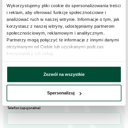
Wykorzystujemy pliki cookie do spersonalizowania treści
Zapytaj o to
i reklam, aby oferować funkcje społecznościowe i
mieszkanie
analizować ruch w naszej witrynie. Informacje o tym, jak
korzystasz z naszej witryny, udostępniamy partnerom
Skorzystaj z formularza i przekaż naszym doradcom prośbę o
społecznościowym, reklamowym i analitycznym.
kontakt w sprawie tego mieszkania.
Partnerzy mogą połączyć te informacje z innymi danymi
otrzymanymi od Ciebie lub uzyskanymi podczas
Skontaktujemy się
w przeciągu 1 dnia roboczego
.
korzystania z ich usług.
Imię i nazwisko
Zezwól na wszystkie
E-mail
Spersonalizuj
Telefon (opcjonalne)