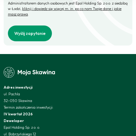
Administratorem danych osobowych jest Epol Holding Sp. z o.o. z siedzibą
w Łodzi,
kliknij i dowiedz się więcej m. in. po co nam Twoje dane i jakie
masz prawa
.
Wyślij zapytanie
Adres inwestycji
ul. Pachla
32-050 Skawina
Termin zakończenia inwestycji:
IV kwartał 2026
Deweloper
Epol Holding Sp. z o. o.
ul. Bobrzyńskiego 12