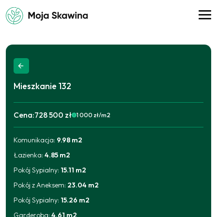
Mieszkanie
132
Cena:
728 500 zł
1 000
zł/m2
Komunikacja
:
9.98
m2
2025-09-11
692 075
zł
2026-05-27
699 360
zł
Łazienka
:
4.85
m2
2026-08-03
728 500
zł
Pokój Sypialny
:
15.11
m2
Pokój z Aneksem
:
23.04
m2
Pokój Sypialny
:
15.26
m2
Garderoba
:
4.61
m2