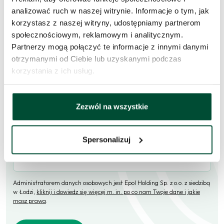
Skorzystaj z formularza i przekaż naszym doradcom prośbę o
analizować ruch w naszej witrynie. Informacje o tym, jak
kontakt w sprawie tego mieszkania.
korzystasz z naszej witryny, udostępniamy partnerom
społecznościowym, reklamowym i analitycznym.
Skontaktujemy się
w przeciągu 1 dnia roboczego
.
Partnerzy mogą połączyć te informacje z innymi danymi
otrzymanymi od Ciebie lub uzyskanymi podczas
Imię i nazwisko
korzystania z ich usług.
E-mail
Zezwól na wszystkie
Spersonalizuj
Telefon (opcjonalne)
Administratorem danych osobowych jest Epol Holding Sp. z o.o. z siedzibą
w Łodzi,
kliknij i dowiedz się więcej m. in. po co nam Twoje dane i jakie
masz prawa
.