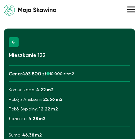
Mieszkanie
122
Cena:
463 800 zł
10 000
zł/m2
Komunikacja
:
4.22
m2
2025-09-11
463 800
zł
Pokój z Aneksem
:
25.66
m2
Pokój Sypialny
:
12.22
m2
Łazienka
:
4.28
m2
Suma:
46.38
m2