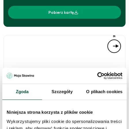
Pobierz kartę
N
Zgoda
Szczegóły
O plikach cookies
Zapytaj o to
Niniejsza strona korzysta z plików cookie
mieszkanie
Wykorzystujemy pliki cookie do spersonalizowania treści
i reklam, aby oferować funkcje społecznościowe i