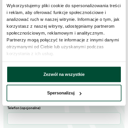
Wykorzystujemy pliki cookie do spersonalizowania treści
Zapytaj o to
i reklam, aby oferować funkcje społecznościowe i
mieszkanie
analizować ruch w naszej witrynie. Informacje o tym, jak
korzystasz z naszej witryny, udostępniamy partnerom
Skorzystaj z formularza i przekaż naszym doradcom prośbę o
społecznościowym, reklamowym i analitycznym.
kontakt w sprawie tego mieszkania.
Partnerzy mogą połączyć te informacje z innymi danymi
otrzymanymi od Ciebie lub uzyskanymi podczas
Skontaktujemy się
w przeciągu 1 dnia roboczego
.
korzystania z ich usług.
Imię i nazwisko
Zezwól na wszystkie
E-mail
Spersonalizuj
Telefon (opcjonalne)