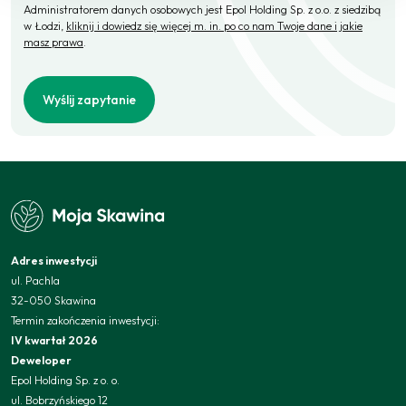
Administratorem danych osobowych jest Epol Holding Sp. z o.o. z siedzibą
w Łodzi,
kliknij i dowiedz się więcej m. in. po co nam Twoje dane i jakie
masz prawa
.
Wyślij zapytanie
Adres inwestycji
ul. Pachla
32-050 Skawina
Termin zakończenia inwestycji:
IV kwartał 2026
Deweloper
Epol Holding Sp. z o. o.
ul. Bobrzyńskiego 12