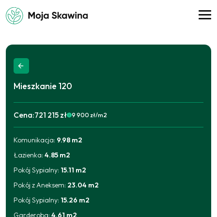
Mieszkanie
120
Cena:
721 215 zł
9 900
zł/m2
Komunikacja
:
9.98
m2
2025-09-11
684 790
zł
2026-05-08
692 075
zł
Łazienka
:
4.85
m2
2026-06-17
721 215
zł
Pokój Sypialny
:
15.11
m2
Pokój z Aneksem
:
23.04
m2
Pokój Sypialny
:
15.26
m2
Garderoba
:
4.61
m2