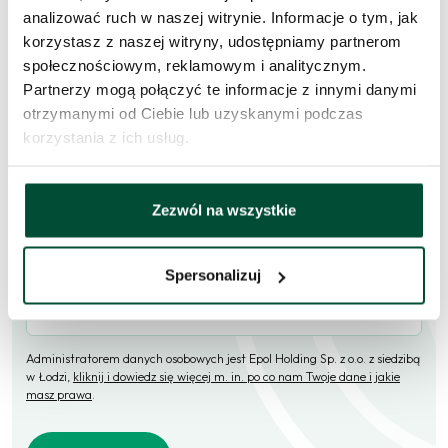
Skorzystaj z formularza i przekaż naszym doradcom prośbę o
analizować ruch w naszej witrynie. Informacje o tym, jak
kontakt w sprawie tego mieszkania.
korzystasz z naszej witryny, udostępniamy partnerom
społecznościowym, reklamowym i analitycznym.
Skontaktujemy się
w przeciągu 1 dnia roboczego
.
Partnerzy mogą połączyć te informacje z innymi danymi
otrzymanymi od Ciebie lub uzyskanymi podczas
Imię i nazwisko
korzystania z ich usług.
E-mail
Zezwól na wszystkie
Spersonalizuj
Telefon (opcjonalne)
Administratorem danych osobowych jest Epol Holding Sp. z o.o. z siedzibą
w Łodzi,
kliknij i dowiedz się więcej m. in. po co nam Twoje dane i jakie
masz prawa
.