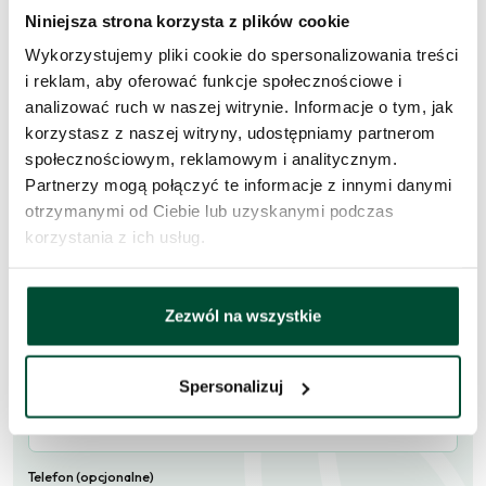
Niniejsza strona korzysta z plików cookie
Wykorzystujemy pliki cookie do spersonalizowania treści
i reklam, aby oferować funkcje społecznościowe i
Zapytaj o to
analizować ruch w naszej witrynie. Informacje o tym, jak
mieszkanie
korzystasz z naszej witryny, udostępniamy partnerom
społecznościowym, reklamowym i analitycznym.
Skorzystaj z formularza i przekaż naszym doradcom prośbę o
Partnerzy mogą połączyć te informacje z innymi danymi
kontakt w sprawie tego mieszkania.
otrzymanymi od Ciebie lub uzyskanymi podczas
korzystania z ich usług.
Skontaktujemy się
w przeciągu 1 dnia roboczego
.
Imię i nazwisko
Zezwól na wszystkie
Spersonalizuj
E-mail
Telefon (opcjonalne)