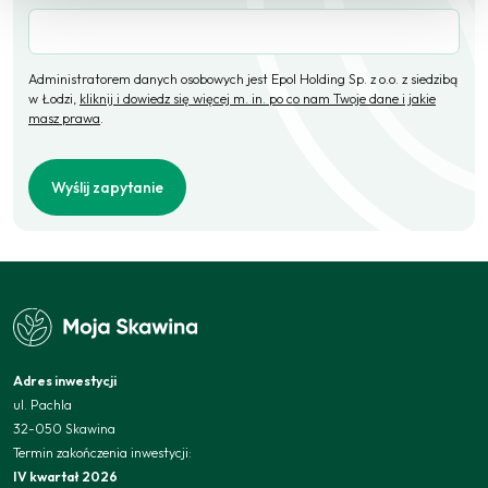
Administratorem danych osobowych jest Epol Holding Sp. z o.o. z siedzibą
w Łodzi,
kliknij i dowiedz się więcej m. in. po co nam Twoje dane i jakie
masz prawa
.
Wyślij zapytanie
Adres inwestycji
ul. Pachla
32-050 Skawina
Termin zakończenia inwestycji:
IV kwartał 2026