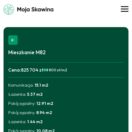
Mieszkanie
M82
Cena:
825 704 zł
8 800
zł/m2
Komunikacja
:
15.1
m2
2025-09-11
806 938
zł
2026-04-21
825 704
zł
Łazienka
:
5.37
m2
Pokój sypialny
:
12.91
m2
Pokój sypialny
:
8.94
m2
Łazienka
:
1.44
m2
Pokój sypialny
:
10.08
m2