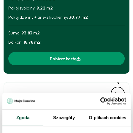
Pokój sypialny
:
9.22
m2
Pokój dzienny + aneks kuchenny
:
30.77
m2
Suma:
93.83
m2
Balkon
:
18.78
m2
Pobierz kartę
N
Zgoda
Szczegóły
O plikach cookies