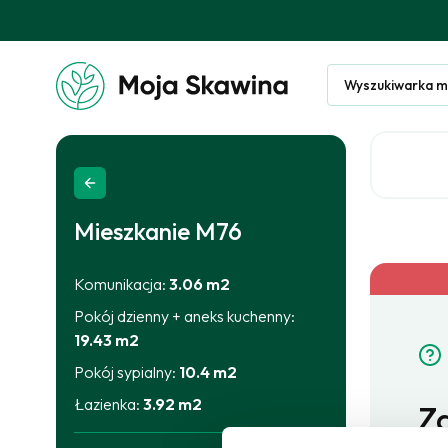
Wyszukiwarka m
Mieszkanie
M76
Komunikacja
:
3.06
m2
Pokój dzienny + aneks kuchenny
:
19.43
m2
Pokój sypialny
:
10.4
m2
Łazienka
:
3.92
m2
Za