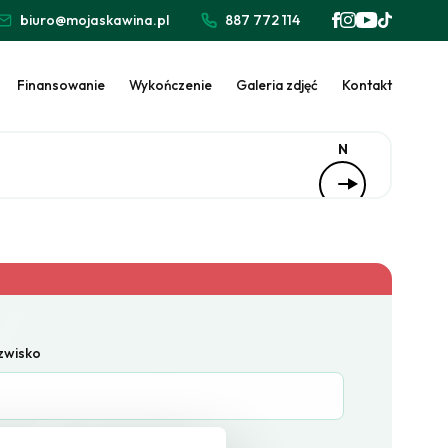
biuro@mojaskawina.pl
887 772 114
Finansowanie
Wykończenie
Galeria zdjęć
Kontakt
N
azwisko