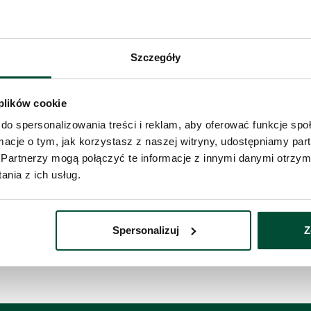
ieszkanie
zystaj z formularza i przekaż naszym doradcom
Szczegóły
Telefon 
bę o kontakt w sprawie tego mieszkania.
taktujemy się
w przeciągu 1 dnia roboczego
.
 plików cookie
do spersonalizowania treści i reklam, aby oferować funkcje sp
Administ
ormacje o tym, jak korzystasz z naszej witryny, udostępniamy p
z siedzib
Twoje da
Partnerzy mogą połączyć te informacje z innymi danymi otrzym
nia z ich usług.
Wyś
Spersonalizuj
Z