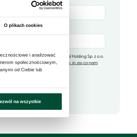
O plikach cookies
(opcjonalne)
ołecznościowe i analizować
ratorem danych osobowych jest Epol Holding Sp. z o.o.
artnerom społecznościowym,
ą w Łodzi,
kliknij i dowiedz się więcej m. in. po co nam
ne i jakie masz prawa
.
anymi od Ciebie lub
lij zapytanie
ezwól na wszystkie