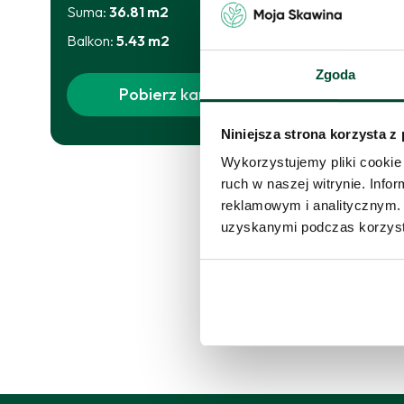
m
Suma:
36.81
m2
Balkon
:
5.43
m2
Skor
Zgoda
proś
Pobierz kartę
Skon
Niniejsza strona korzysta z
Wykorzystujemy pliki cookie 
ruch w naszej witrynie. Inf
reklamowym i analitycznym. 
uzyskanymi podczas korzysta