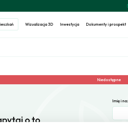
ieszkań
Wizualizacja 3D
Inwestycja
Dokumenty i prospekt
Niedostępne
Imię i n
pytaj o to
E-mail