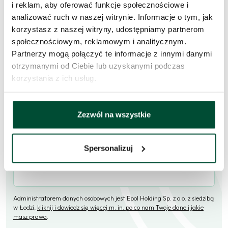
i reklam, aby oferować funkcje społecznościowe i
analizować ruch w naszej witrynie. Informacje o tym, jak
Skorzystaj z formularza i przekaż naszym doradcom prośbę o
korzystasz z naszej witryny, udostępniamy partnerom
kontakt w sprawie tego mieszkania.
społecznościowym, reklamowym i analitycznym.
Partnerzy mogą połączyć te informacje z innymi danymi
Skontaktujemy się
w przeciągu 1 dnia roboczego
.
otrzymanymi od Ciebie lub uzyskanymi podczas
Imię i nazwisko
korzystania z ich usług.
Zezwól na wszystkie
E-mail
Spersonalizuj
Telefon (opcjonalne)
Administratorem danych osobowych jest Epol Holding Sp. z o.o. z siedzibą
w Łodzi,
kliknij i dowiedz się więcej m. in. po co nam Twoje dane i jakie
masz prawa
.