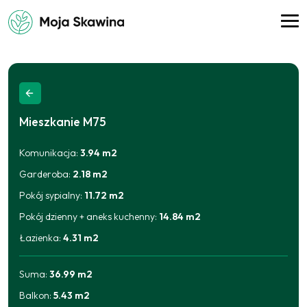
Mieszkanie
M75
Komunikacja
:
3.94
m2
Garderoba
:
2.18
m2
Pokój sypialny
:
11.72
m2
Pokój dzienny + aneks kuchenny
:
14.84
m2
Łazienka
:
4.31
m2
Suma:
36.99
m2
Balkon
:
5.43
m2