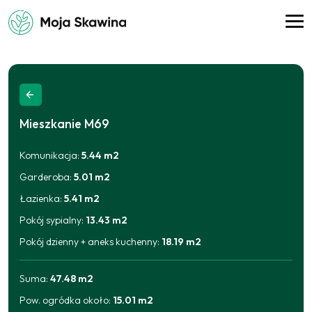
Mieszkanie
M69
Komunikacja
:
5.44
m2
Garderoba
:
5.01
m2
Łazienka
:
5.41
m2
Pokój sypialny
:
13.43
m2
Pokój dzienny + aneks kuchenny
:
18.19
m2
Suma:
47.48
m2
Pow. ogródka około
:
15.01
m2