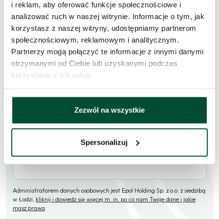
i reklam, aby oferować funkcje społecznościowe i
analizować ruch w naszej witrynie. Informacje o tym, jak
Skorzystaj z formularza i przekaż naszym doradcom prośbę o
korzystasz z naszej witryny, udostępniamy partnerom
kontakt w sprawie tego mieszkania.
społecznościowym, reklamowym i analitycznym.
Partnerzy mogą połączyć te informacje z innymi danymi
Skontaktujemy się
w przeciągu 1 dnia roboczego
.
otrzymanymi od Ciebie lub uzyskanymi podczas
Imię i nazwisko
korzystania z ich usług.
Zezwól na wszystkie
E-mail
Spersonalizuj
Telefon (opcjonalne)
Administratorem danych osobowych jest Epol Holding Sp. z o.o. z siedzibą
w Łodzi,
kliknij i dowiedz się więcej m. in. po co nam Twoje dane i jakie
masz prawa
.