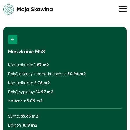
Mieszkanie
M58
Komunikacja
:
1.87
m2
Pokój dzienny + aneks kuchenny
:
30.94
m2
Komunikacja
:
2.76
m2
Pokój sypialny
:
14.97
m2
Łazienka
:
5.09
m2
Suma:
55.63
m2
Balkon
:
8.19
m2