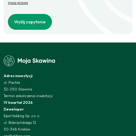
masz prawa
.
Wyślij zapytanie
Adres inwestycji
ul. Pachla
32-050 Skawina
Termin zakończenia inwestycji:
IV kwartał 2026
Deweloper
Epol Holding Sp. z o. o.
ul. Bobrzyńskiego 12
30-348 Kraków
epolholding.com