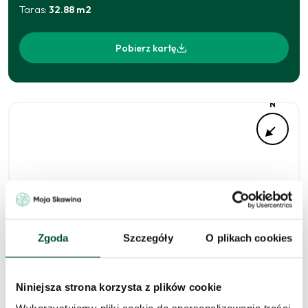
Taras
:
32.88
m2
Pobierz kartę
N
Zgoda
Szczegóły
O plikach cookies
Niedostępne
Niniejsza strona korzysta z plików cookie
Zapytaj o to