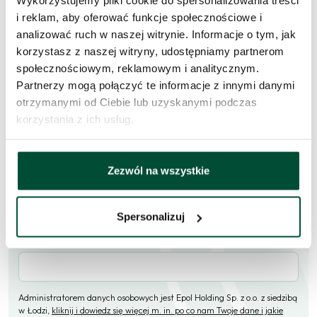
Wykorzystujemy pliki cookie do spersonalizowania treści
mieszkanie
i reklam, aby oferować funkcje społecznościowe i
analizować ruch w naszej witrynie. Informacje o tym, jak
Skorzystaj z formularza i przekaż naszym doradcom prośbę o
korzystasz z naszej witryny, udostępniamy partnerom
kontakt w sprawie tego mieszkania.
społecznościowym, reklamowym i analitycznym.
Partnerzy mogą połączyć te informacje z innymi danymi
Skontaktujemy się
w przeciągu 1 dnia roboczego
.
otrzymanymi od Ciebie lub uzyskanymi podczas
korzystania z ich usług.
Imię i nazwisko
Zezwól na wszystkie
E-mail
Spersonalizuj
Telefon (opcjonalne)
Administratorem danych osobowych jest Epol Holding Sp. z o.o. z siedzibą
w Łodzi,
kliknij i dowiedz się więcej m. in. po co nam Twoje dane i jakie