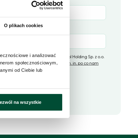
O plikach cookies
(opcjonalne)
ołecznościowe i analizować
ratorem danych osobowych jest Epol Holding Sp. z o.o.
artnerom społecznościowym,
ą w Łodzi,
kliknij i dowiedz się więcej m. in. po co nam
ne i jakie masz prawa
.
anymi od Ciebie lub
lij zapytanie
ezwól na wszystkie