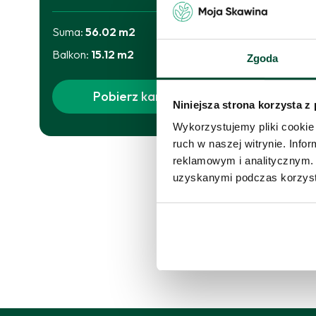
m
Suma:
56.02
m2
Skor
Balkon
:
15.12
m2
Zgoda
proś
Pobierz kartę
Skon
Niniejsza strona korzysta z
Wykorzystujemy pliki cookie 
ruch w naszej witrynie. Inf
reklamowym i analitycznym. 
uzyskanymi podczas korzysta