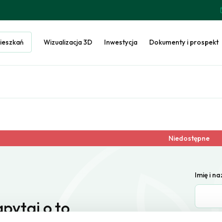
ieszkań
Wizualizacja 3D
Inwestycja
Dokumenty i prospekt
Niedostępne
Imię i n
pytaj o to
E-mail