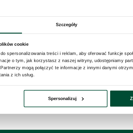
ieszkanie
zystaj z formularza i przekaż naszym doradcom
Szczegóły
Telefon 
bę o kontakt w sprawie tego mieszkania.
taktujemy się
w przeciągu 1 dnia roboczego
.
 plików cookie
do spersonalizowania treści i reklam, aby oferować funkcje sp
Administ
ormacje o tym, jak korzystasz z naszej witryny, udostępniamy p
z siedzib
Twoje da
Partnerzy mogą połączyć te informacje z innymi danymi otrzym
nia z ich usług.
Wyś
Spersonalizuj
Z