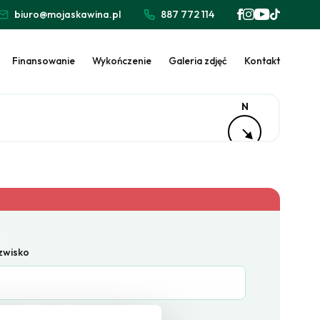
biuro@mojaskawina.pl
887 772 114
Finansowanie
Wykończenie
Galeria zdjęć
Kontakt
N
azwisko