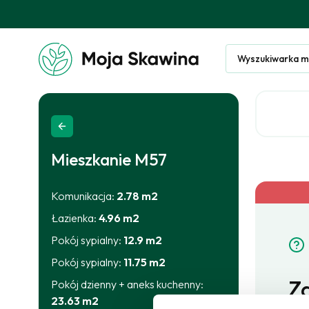
Wyszukiwarka m
Mieszkanie
M57
Komunikacja
:
2.78
m2
Łazienka
:
4.96
m2
Pokój sypialny
:
12.9
m2
Pokój sypialny
:
11.75
m2
Za
Pokój dzienny + aneks kuchenny
:
23.63
m2