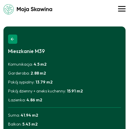
Mieszkanie
M39
Komunikacja
:
4.5
m2
Garderoba
:
2.88
m2
Pokój sypialny
:
13.79
m2
Pokój dzienny + aneks kuchenny
:
15.91
m2
Łazienka
:
4.86
m2
Suma:
41.94
m2
Balkon
:
5.43
m2