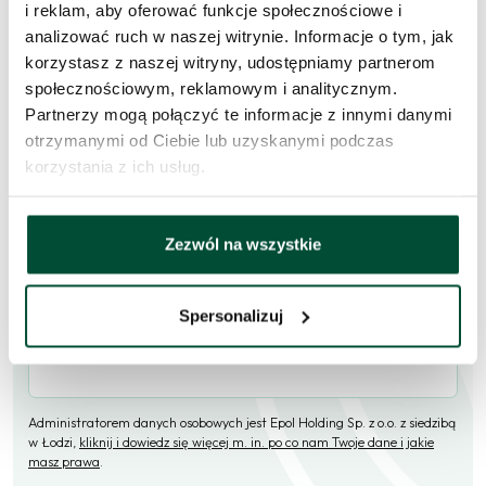
i reklam, aby oferować funkcje społecznościowe i
analizować ruch w naszej witrynie. Informacje o tym, jak
Skorzystaj z formularza i przekaż naszym doradcom prośbę o
korzystasz z naszej witryny, udostępniamy partnerom
kontakt w sprawie tego mieszkania.
społecznościowym, reklamowym i analitycznym.
Partnerzy mogą połączyć te informacje z innymi danymi
Skontaktujemy się
w przeciągu 1 dnia roboczego
.
otrzymanymi od Ciebie lub uzyskanymi podczas
Imię i nazwisko
korzystania z ich usług.
Zezwól na wszystkie
E-mail
Spersonalizuj
Telefon (opcjonalne)
Administratorem danych osobowych jest Epol Holding Sp. z o.o. z siedzibą
w Łodzi,
kliknij i dowiedz się więcej m. in. po co nam Twoje dane i jakie
masz prawa
.