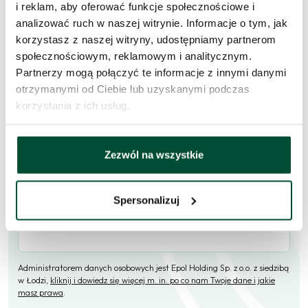
i reklam, aby oferować funkcje społecznościowe i
analizować ruch w naszej witrynie. Informacje o tym, jak
Skorzystaj z formularza i przekaż naszym doradcom prośbę o
korzystasz z naszej witryny, udostępniamy partnerom
kontakt w sprawie tego mieszkania.
społecznościowym, reklamowym i analitycznym.
Partnerzy mogą połączyć te informacje z innymi danymi
Skontaktujemy się
w przeciągu 1 dnia roboczego
.
otrzymanymi od Ciebie lub uzyskanymi podczas
Imię i nazwisko
korzystania z ich usług.
Zezwól na wszystkie
E-mail
Spersonalizuj
Telefon (opcjonalne)
Administratorem danych osobowych jest Epol Holding Sp. z o.o. z siedzibą
w Łodzi,
kliknij i dowiedz się więcej m. in. po co nam Twoje dane i jakie
masz prawa
.