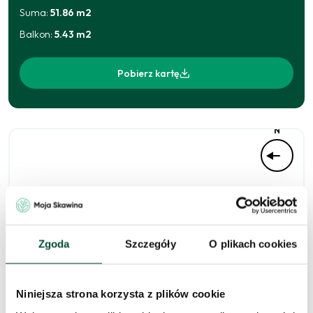
Suma:
51.86
m2
Balkon
:
5.43
m2
Pobierz kartę
N
Zgoda
Szczegóły
O plikach cookies
Niniejsza strona korzysta z plików cookie