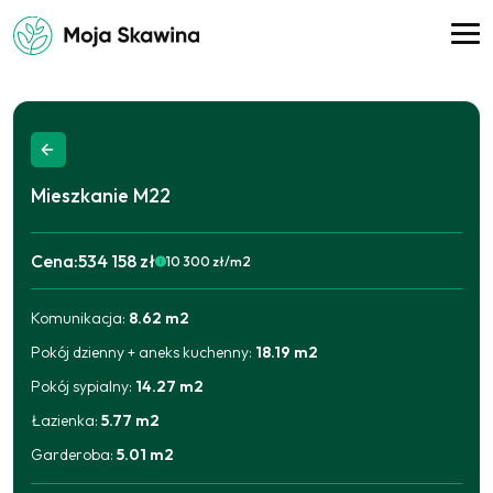
Mieszkanie
M22
Cena:
534 158 zł
10 300
zł/m2
Komunikacja
:
8.62
m2
2025-09-11
503 042
zł
2025-12-10
513 414
zł
Pokój dzienny + aneks kuchenny
:
18.19
m2
2026-05-08
523 786
zł
2026-06-17
534 158
zł
Pokój sypialny
:
14.27
m2
Łazienka
:
5.77
m2
Garderoba
:
5.01
m2