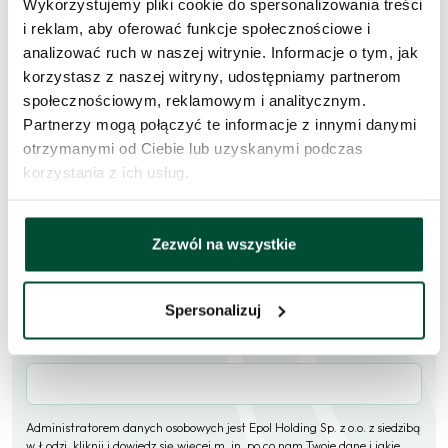
Zapytaj o to
Wykorzystujemy pliki cookie do spersonalizowania treści
mieszkanie
i reklam, aby oferować funkcje społecznościowe i
analizować ruch w naszej witrynie. Informacje o tym, jak
Skorzystaj z formularza i przekaż naszym doradcom prośbę o
korzystasz z naszej witryny, udostępniamy partnerom
kontakt w sprawie tego mieszkania.
społecznościowym, reklamowym i analitycznym.
Partnerzy mogą połączyć te informacje z innymi danymi
Skontaktujemy się
w przeciągu 1 dnia roboczego
.
otrzymanymi od Ciebie lub uzyskanymi podczas
korzystania z ich usług.
Imię i nazwisko
Zezwól na wszystkie
E-mail
Spersonalizuj
Telefon (opcjonalne)
Administratorem danych osobowych jest Epol Holding Sp. z o.o. z siedzibą
w Łodzi,
kliknij i dowiedz się więcej m. in. po co nam Twoje dane i jakie