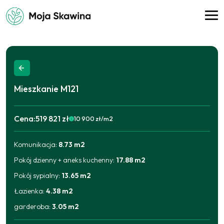
Mieszkanie
M121
Cena:
519 821 zł
10 900
zł/m2
Komunikacja
:
8.73
m2
2025-09-11
486 438
zł
2025-12-01
491 207
zł
Pokój dzienny + aneks kuchenny
:
17.88
m2
2025-12-11
500 745
zł
2026-04-23
505 514
zł
Pokój sypialny
:
13.65
m2
2026-06-17
519 821
zł
Łazienka
:
4.38
m2
garderoba
:
3.05
m2