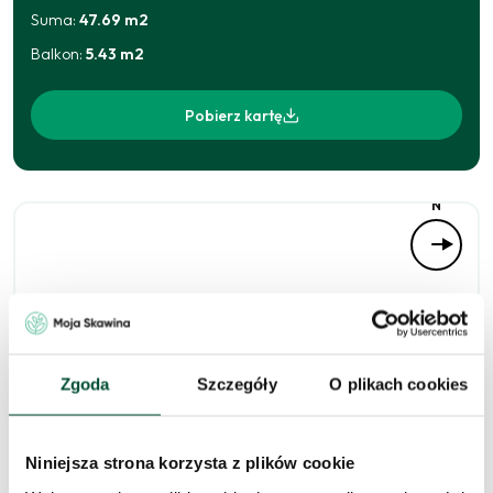
Suma:
47.69
m2
Balkon
:
5.43
m2
Pobierz kartę
N
Zgoda
Szczegóły
O plikach cookies
Niniejsza strona korzysta z plików cookie