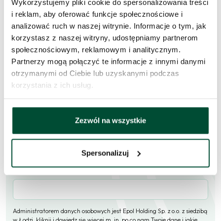
Zapytaj o to
Wykorzystujemy pliki cookie do spersonalizowania treści
mieszkanie
i reklam, aby oferować funkcje społecznościowe i
analizować ruch w naszej witrynie. Informacje o tym, jak
Skorzystaj z formularza i przekaż naszym doradcom prośbę o
korzystasz z naszej witryny, udostępniamy partnerom
kontakt w sprawie tego mieszkania.
społecznościowym, reklamowym i analitycznym.
Partnerzy mogą połączyć te informacje z innymi danymi
Skontaktujemy się
w przeciągu 1 dnia roboczego
.
otrzymanymi od Ciebie lub uzyskanymi podczas
korzystania z ich usług.
Imię i nazwisko
Zezwól na wszystkie
E-mail
Spersonalizuj
Telefon (opcjonalne)
Administratorem danych osobowych jest Epol Holding Sp. z o.o. z siedzibą
w Łodzi,
kliknij i dowiedz się więcej m. in. po co nam Twoje dane i jakie