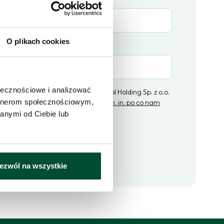
O plikach cookies
(opcjonalne)
ołecznościowe i analizować
ratorem danych osobowych jest Epol Holding Sp. z o.o.
artnerom społecznościowym,
ą w Łodzi,
kliknij i dowiedz się więcej m. in. po co nam
ne i jakie masz prawa
.
anymi od Ciebie lub
lij zapytanie
ezwól na wszystkie