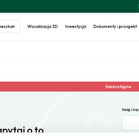
ieszkań
Wizualizacja 3D
Inwestycja
Dokumenty i prospekt
Niedostępne
Imię i n
pytaj o to
E-mail