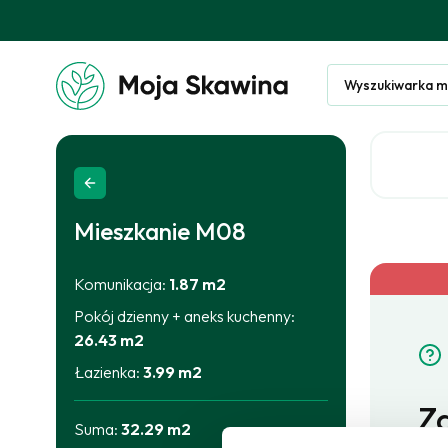
Wyszukiwarka m
Mieszkanie
M08
Komunikacja
:
1.87
m2
Pokój dzienny + aneks kuchenny
:
26.43
m2
Łazienka
:
3.99
m2
Za
Suma:
32.29
m2