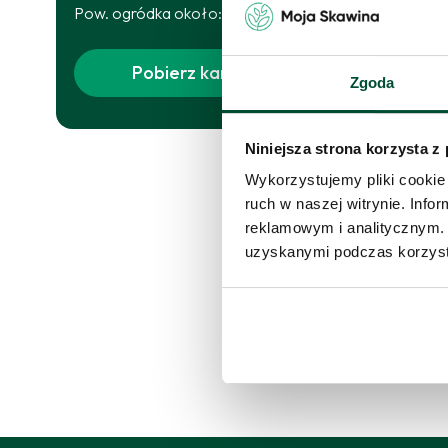
m
Pow. ogródka około
:
47.09
m2
Skor
Pobierz kartę
Zgoda
proś
Skon
Niniejsza strona korzysta z
Wykorzystujemy pliki cookie 
ruch w naszej witrynie. Inf
reklamowym i analitycznym. 
uzyskanymi podczas korzysta