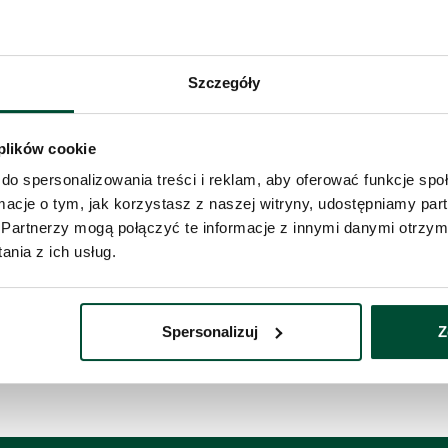
ieszkanie
zystaj z formularza i przekaż naszym doradcom
Szczegóły
Telefon 
bę o kontakt w sprawie tego mieszkania.
taktujemy się
w przeciągu 1 dnia roboczego
.
 plików cookie
do spersonalizowania treści i reklam, aby oferować funkcje sp
Administ
ormacje o tym, jak korzystasz z naszej witryny, udostępniamy p
z siedzib
Twoje da
Partnerzy mogą połączyć te informacje z innymi danymi otrzym
nia z ich usług.
Wyś
Spersonalizuj
Z