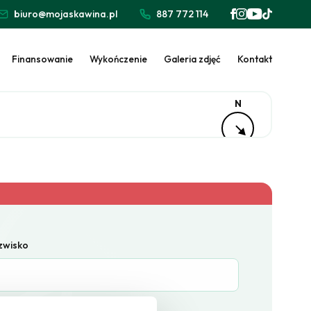
biuro@mojaskawina.pl
887 772 114
Finansowanie
Wykończenie
Galeria zdjęć
Kontakt
N
azwisko